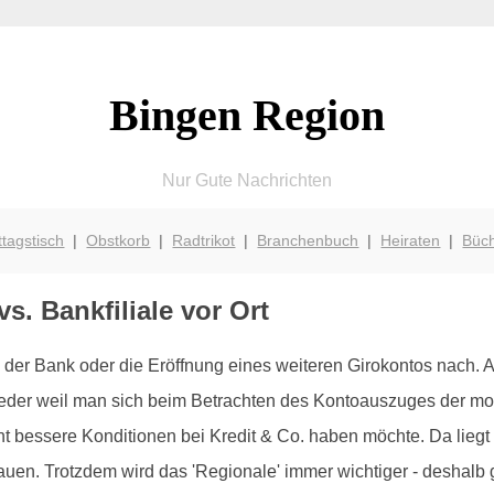
Bingen Region
Nur Gute Nachrichten
ttagstisch
|
Obstkorb
|
Radtrikot
|
Branchenbuch
|
Heiraten
|
Büc
s. Bankfiliale vor Ort
der Bank oder die Eröffnung eines weiteren Girokontos nach.
weder weil man sich beim Betrachten des Kontoauszuges der mo
t bessere Konditionen bei Kredit & Co. haben möchte. Da liegt 
n. Trotzdem wird das 'Regionale' immer wichtiger - deshalb gib