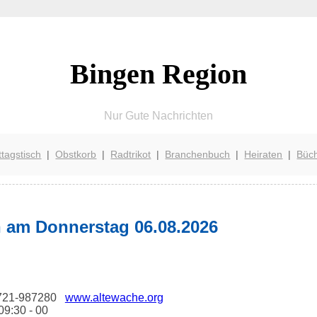
Bingen Region
Nur Gute Nachrichten
ttagstisch
|
Obstkorb
|
Radtrikot
|
Branchenbuch
|
Heiraten
|
Büc
n am Donnerstag 06.08.2026
06721-987280
www.altewache.org
09:30 - 00