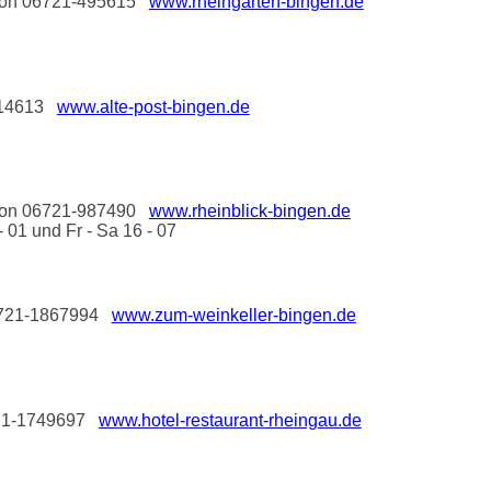
lefon 06721-495615
www.rheingarten-bingen.de
1-14613
www.alte-post-bingen.de
lefon 06721-987490
www.rheinblick-bingen.de
 01 und Fr - Sa 16 - 07
 06721-1867994
www.zum-weinkeller-bingen.de
6721-1749697
www.hotel-restaurant-rheingau.de