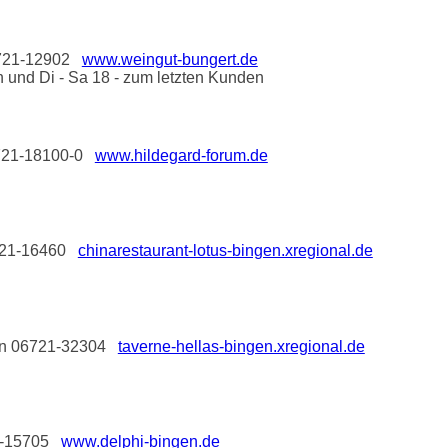
06721-12902
www.weingut-bungert.de
n und Di - Sa 18 - zum letzten Kunden
06721-18100-0
www.hildegard-forum.de
06721-16460
chinarestaurant-lotus-bingen.xregional.de
efon 06721-32304
taverne-hellas-bingen.xregional.de
21-15705
www.delphi-bingen.de