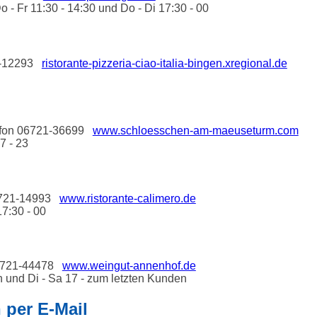
o - Fr 11:30 - 14:30 und Do - Di 17:30 - 00
21-12293
ristorante-pizzeria-ciao-italia-bingen.xregional.de
elefon 06721-36699
www.schloesschen-am-maeuseturm.com
7 - 23
06721-14993
www.ristorante-calimero.de
17:30 - 00
 06721-44478
www.weingut-annenhof.de
n und Di - Sa 17 - zum letzten Kunden
 per E-Mail