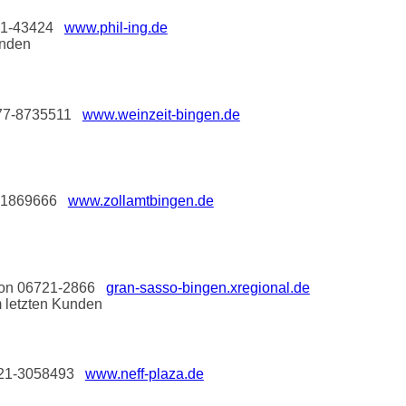
6721-43424
www.phil-ing.de
unden
0177-8735511
www.weinzeit-bingen.de
21-1869666
www.zollamtbingen.de
lefon 06721-2866
gran-sasso-bingen.xregional.de
m letzten Kunden
06721-3058493
www.neff-plaza.de